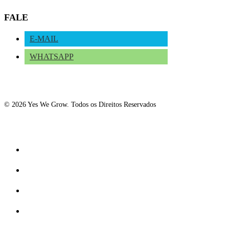
FALE
E-MAIL
WHATSAPP
© 2026 Yes We Grow. Todos os Direitos Reservados
Fechar
Receitas Saudáveis
O
Menu
Estilo de Vida
Conexão com a Natureza
Como Plantar?