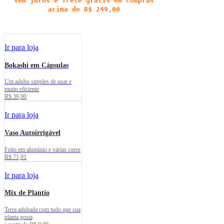
sem juros e frete grátis em compras
acima de R$ 249,00
Ir para loja
Bokashi em Cápsulas
Um adubo simples de usar e
muito eficiente
R$ 39,90
Ir para loja
Vaso Autoirrigável
Feito em alumínio e várias cores
R$ 71,91
Ir para loja
Mix de Plantio
Terra adubada com tudo que sua
planta gosta