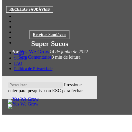
Pular
para
RECEITAS SAUDÁVEIS
RECEITAS SAUDÁVEIS
RECEITAS SAUDÁVEIS
twitter
o
facebook
conteúdo
linkedin
principal
youtube
instagram
Receitas Saudáveis
spotify
whatsapp
Super Sucos
Por
Yes We Grow
14 de junho de 2022
LOJA
Sem Comentários
3 min de leitura
SOBRE
FAQ
Política de Privacidade
Pressione
enter para pesquisar ou ESC para fechar
Fechar
Pesquisa