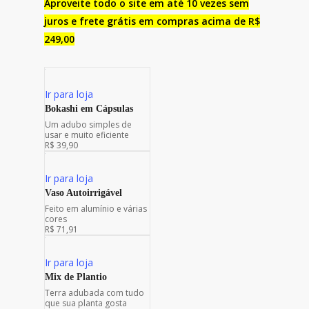
Aproveite todo o site em até 10 vezes sem
juros e frete grátis em compras acima de R$
249,00
Ir para loja
Bokashi em Cápsulas
Um adubo simples de
usar e muito eficiente
R$ 39,90
Ir para loja
Vaso Autoirrigável
Feito em alumínio e várias
cores
R$ 71,91
Ir para loja
Mix de Plantio
Terra adubada com tudo
que sua planta gosta