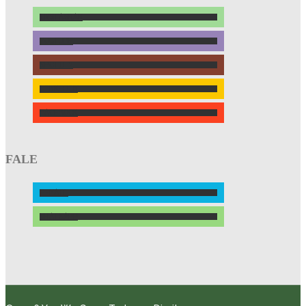
INSTAGRAM
YOUTUBE
SPOTIFY
LINKEDIN
FACEBOOK
FALE
E-MAIL
WHATSAPP