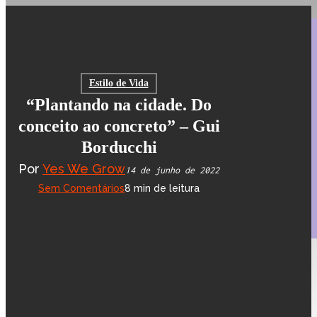
Pular
twitter
para
facebook
o
linkedin
conteúdo
Estilo de Vida
youtube
principal
“Plantando na cidade. Do
instagram
conceito ao concreto” – Gui
spotify
whatsapp
Borducchi
Por
Yes We Grow
14 de junho de 2022
Menu
LOJA
Sem Comentários
8 min de leitura
SOBRE
FAQ
Política de Privacidade