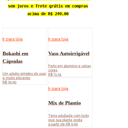
sem juros e frete grátis em compras
acima de R$ 249,00
Ir para loja
Ir para loja
Bokashi em
Vaso Autoirrigável
Cápsulas
Feito em alumínio e várias
cores
Um adubo simples de usar
R$ 71,91
e muito eficiente
R$ 39,90
Ir para loja
Mix de Plantio
Terra adubada com tudo
que sua planta gosta
a partir de R$ 9,90