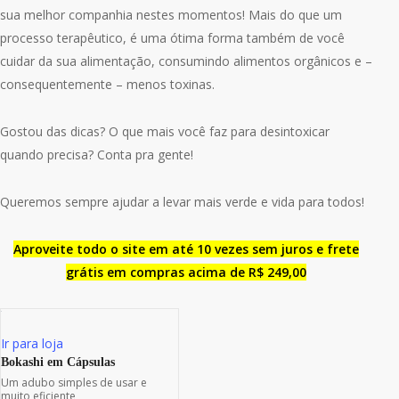
sua melhor companhia nestes momentos! Mais do que um
processo terapêutico, é uma ótima forma também de você
cuidar da sua alimentação, consumindo alimentos orgânicos e –
consequentemente – menos toxinas.
Gostou das dicas? O que mais você faz para desintoxicar
quando precisa? Conta pra gente!
Queremos sempre ajudar a levar mais verde e vida para todos!
Aproveite todo o site em até 10 vezes sem juros e frete
grátis em compras acima de R$ 249,00
Ir para loja
Bokashi em Cápsulas
Um adubo simples de usar e
muito eficiente