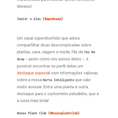
desejos!
Junior e Alex (
@apedoaep
)
Um casal superdivertido que adora
compartilhar dicas descomplicadas sobre
plantas, casa, viagem e moda. Fãs da
Yes We
– assim como nós somos deles –, é
Grow
possível encontrar no perfil deles um
destaque especial
com informações valiosas
sobre a nossa
que vale
Horta Inteligente
muito acessar. Entre uma planta e outra,
destaque para o cachorrinho peludinho, que é
a coisa mais linda!
House Plant Club (
@houseplantclub
)