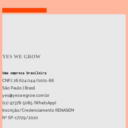
Share
Tweet
Share
Pin
YES WE GROW
Uma empresa brasileira
CNPJ 26.624.044/0001-88
São Paulo | Brasil
yes@yeswegrow.com.br
(11) 97378-5085 (WhatsApp)
Inscrição/Credenciamento RENASEM
Nº SP-17729/2020