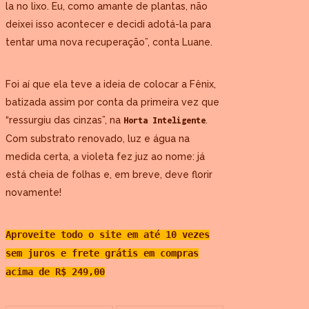
la no lixo. Eu, como amante de plantas, não
deixei isso acontecer e decidi adotá-la para
tentar uma nova recuperação”, conta Luane.
Foi aí que ela teve a ideia de colocar a Fênix,
batizada assim por conta da primeira vez que
“ressurgiu das cinzas”, na
.
Horta Inteligente
Com substrato renovado, luz e água na
medida certa, a violeta fez juz ao nome: já
está cheia de folhas e, em breve, deve florir
novamente!
Aproveite todo o site em até 10 vezes
sem juros e frete grátis em compras
acima de R$ 249,00