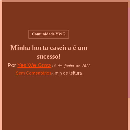
Pular
twitter
para
facebook
o
linkedin
conteúdo
Comunidade YWG
youtube
principal
instagram
Minha horta caseira é um
spotify
sucesso!
whatsapp
Por
Yes We Grow
14 de junho de 2022
Menu
LOJA
Sem Comentários
5 min de leitura
SOBRE
FAQ
Política de Privacidade