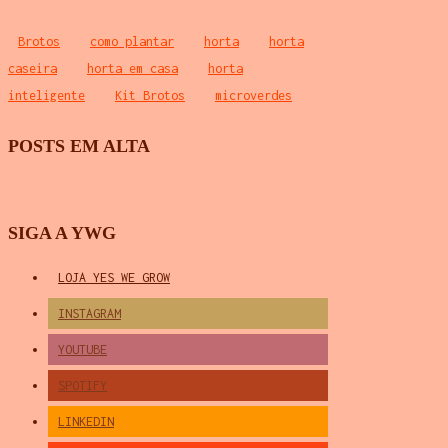
Brotos
como plantar
horta
horta
caseira
horta em casa
horta
inteligente
Kit Brotos
microverdes
POSTS EM ALTA
SIGA A YWG
LOJA YES WE GROW
INSTAGRAM
YOUTUBE
SPOTIFY
LINKEDIN