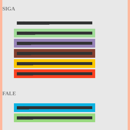
SIGA
LOJA YES WE GROW
INSTAGRAM
YOUTUBE
SPOTIFY
LINKEDIN
FACEBOOK
FALE
E-MAIL
WHATSAPP