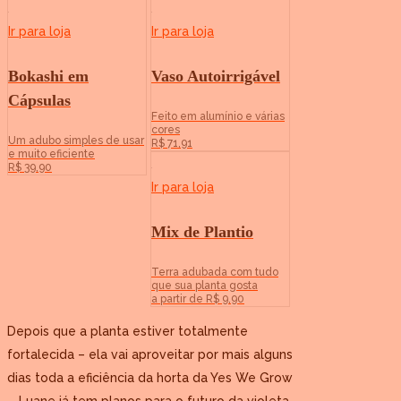
Ir para loja
Ir para loja
Bokashi em
Vaso Autoirrigável
Cápsulas
Feito em alumínio e várias
cores
Um adubo simples de usar
R$ 71,91
e muito eficiente
R$ 39,90
Ir para loja
Mix de Plantio
Terra adubada com tudo
que sua planta gosta
a partir de R$ 9,90
Depois que a planta estiver totalmente
fortalecida – ela vai aproveitar por mais alguns
dias toda a eficiência da horta da Yes We Grow