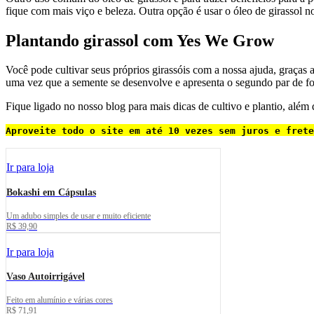
fique com mais viço e beleza. Outra opção é usar o óleo de girassol n
Plantando girassol com Yes We Grow
Você pode cultivar seus próprios girassóis com a nossa ajuda, graças
uma vez que a semente se desenvolve e apresenta o segundo par de folh
Fique ligado no nosso blog para mais dicas de cultivo e plantio, além
Aproveite todo o site em até 10 vezes sem juros e frete
Ir para loja
Bokashi em Cápsulas
Um adubo simples de usar e muito eficiente
R$ 39,90
Ir para loja
Vaso Autoirrigável
Feito em alumínio e várias cores
R$ 71,91