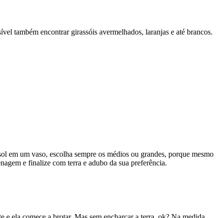
sível também encontrar girassóis avermelhados, laranjas e até brancos.
girassol em um vaso, escolha sempre os médios ou grandes, porque mesmo
nagem e finalize com terra e adubo da sua preferência.
te e ela comece a brotar. Mas sem encharcar a terra, ok? Na medida