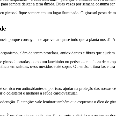
 para sempre deixar a terra úmida. Duas vezes por semana costuma ser 
u girassol fique sempre em um lugar iluminado. O girassol gosta de mu
úde
aneta porque conseguimos aproveitar quase tudo que a planta nos dá. Al
 organismo, além de terem proteínas, antioxidantes e fibras que ajudam
e girassol torradas, como um lanchinho ou petisco – e na hora de compr
ocância em saladas, ovos mexidos e até sopas. Ou então, triturá-las e us
 é ser rico em antioxidantes e, por isso, ajudar na proteção das nossa
 o colesterol e melhora a saúde cardiovascular.
oderação. E atenção: vale lembrar também que esquentar o óleo de gira
ele. É um óleo rico em vitamina E – ou seja, aplicá-lo em pequenas dos