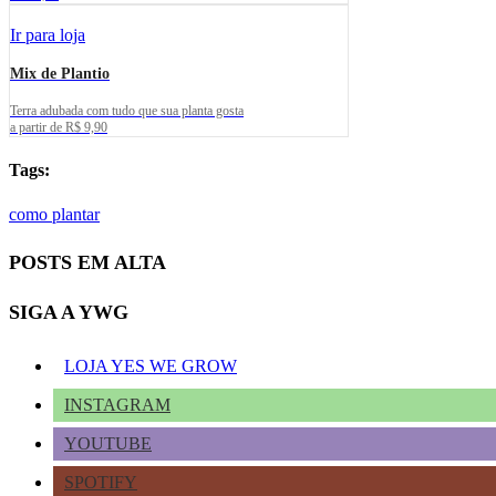
Ir para loja
Mix de Plantio
Terra adubada com tudo que sua planta gosta
a partir de R$ 9,90
Tags:
como plantar
POSTS EM ALTA
SIGA A YWG
LOJA YES WE GROW
INSTAGRAM
YOUTUBE
SPOTIFY