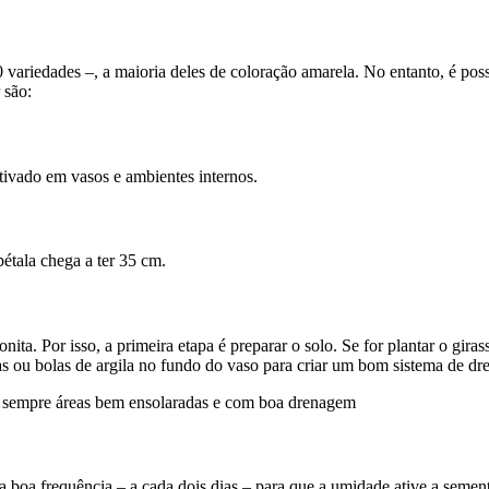
60 variedades –, a maioria deles de coloração amarela. No entanto, é pos
 são:
tivado em vasos e ambientes internos.
 pétala chega a ter 35 cm.
 bonita. Por isso, a primeira etapa é preparar o solo. Se for plantar o 
s ou bolas de argila no fundo do vaso para criar um bom sistema de dre
ira sempre áreas bem ensolaradas e com boa drenagem
a boa frequência – a cada dois dias – para que a umidade ative a semen