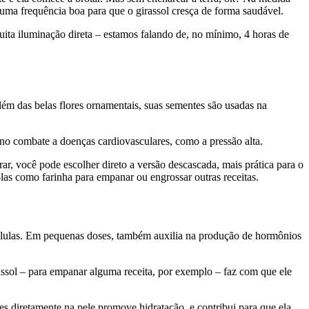
uma frequência boa para que o girassol cresça de forma saudável.
ita iluminação direta – estamos falando de, no mínimo, 4 horas de
ém das belas flores ornamentais, suas sementes são usadas na
 no combate a doenças cardiovasculares, como a pressão alta.
ar, você pode escolher direto a versão descascada, mais prática para o
á-las como farinha para empanar ou engrossar outras receitas.
s células. Em pequenas doses, também auxilia na produção de hormônios
ssol – para empanar alguma receita, por exemplo – faz com que ele
es diretamente na pele promove hidratação, e contribui para que ela