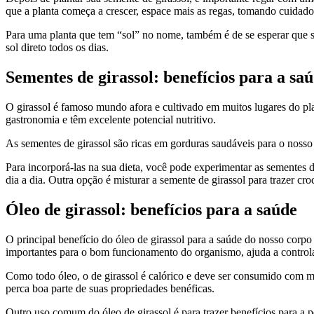
que a planta começa a crescer, espace mais as regas, tomando cuidado
Para uma planta que tem “sol” no nome, também é de se esperar que se
sol direto todos os dias.
Sementes de girassol: benefícios para a sa
O girassol é famoso mundo afora e cultivado em muitos lugares do pl
gastronomia e têm excelente potencial nutritivo.
As sementes de girassol são ricas em gorduras saudáveis para o nosso
Para incorporá-las na sua dieta, você pode experimentar as sementes d
dia a dia. Outra opção é misturar a semente de girassol para trazer cr
Óleo de girassol: benefícios para a saúde
O principal benefício do óleo de girassol para a saúde do nosso corpo
importantes para o bom funcionamento do organismo, ajuda a controlar
Como todo óleo, o de girassol é calórico e deve ser consumido com m
perca boa parte de suas propriedades benéficas.
Outro uso comum do óleo de girassol é para trazer benefícios para a p