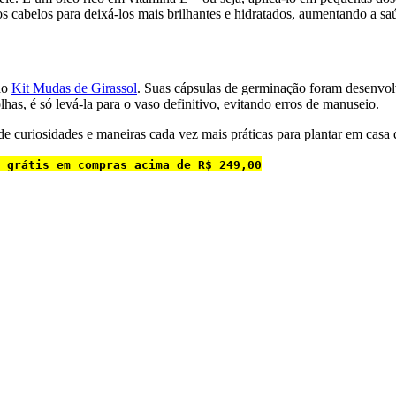
os cabelos para deixá-los mais brilhantes e hidratados, aumentando a saú
 ao
Kit Mudas de Girassol
. Suas cápsulas de germinação foram desenvolv
as, é só levá-la para o vaso definitivo, evitando erros de manuseio.
 de curiosidades e maneiras cada vez mais práticas para plantar em casa 
 grátis em compras acima de R$ 249,00