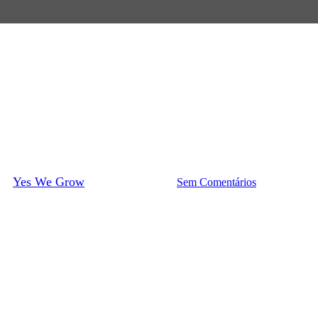
Como Plantar?
Girassol: guia de cultivo complet
or
Yes We Grow
14 de junho de 2022
Sem Comentários
5 min de leitu