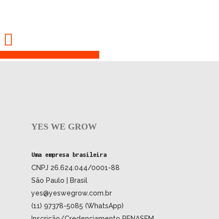
Share
Tweet
Share
Pin
YES WE GROW
Uma empresa brasileira
CNPJ 26.624.044/0001-88
São Paulo | Brasil
yes@yeswegrow.com.br
(11) 97378-5085 (WhatsApp)
Inscrição/Credenciamento RENASEM