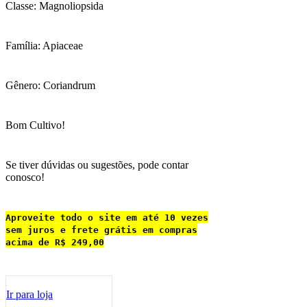
Classe: Magnoliopsida
Família: Apiaceae
Gênero: Coriandrum
Bom Cultivo!
Se tiver dúvidas ou sugestões, pode contar
conosco!
Aproveite todo o site em até 10 vezes
sem juros e frete grátis em compras
acima de R$ 249,00
Ir para loja