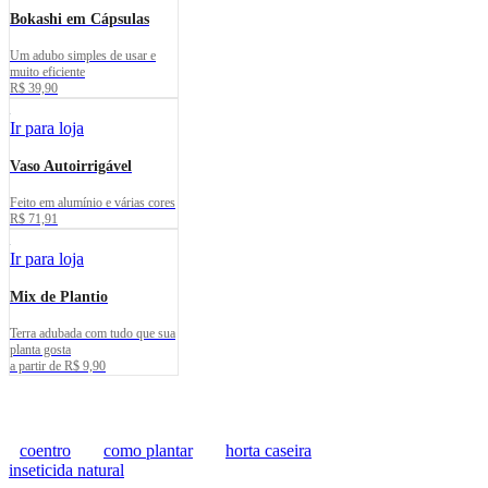
Bokashi em Cápsulas
Um adubo simples de usar e
muito eficiente
R$ 39,90
Ir para loja
Vaso Autoirrigável
Feito em alumínio e várias cores
R$ 71,91
Ir para loja
Mix de Plantio
Terra adubada com tudo que sua
planta gosta
a partir de R$ 9,90
coentro
como plantar
horta caseira
inseticida natural