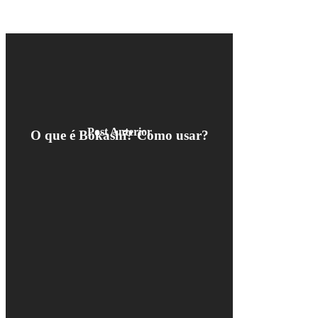
Post Anterior
O que é Bokashi? Como usar?