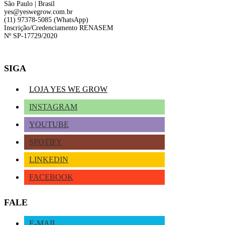
São Paulo | Brasil
yes@yeswegrow.com.br
(11) 97378-5085 (WhatsApp)
Inscrição/Credenciamento RENASEM
Nº SP-17729/2020
SIGA
LOJA YES WE GROW
INSTAGRAM
YOUTUBE
SPOTIFY
LINKEDIN
FACEBOOK
FALE
E-MAIL