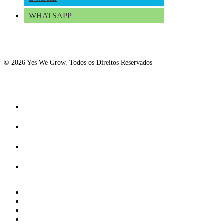
WHATSAPP
© 2026 Yes We Grow. Todos os Direitos Reservados
Fechar
Receitas Saudáveis
O
Menu
Estilo de Vida
Conexão com a Natureza
Como Plantar?
twitter
facebook
linkedin
youtube