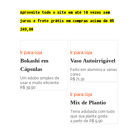
Aproveite todo o site em até 10 vezes sem
juros e frete grátis em compras acima de R$
249,00
Ir para loja
Ir para loja
Bokashi em
Vaso Autoirrigável
Cápsulas
Feito em alumínio e várias
cores
Um adubo simples de
R$ 71,91
usar e muito eficiente
R$ 39,90
Ir para loja
Mix de Plantio
Terra adubada com tudo
que sua planta gosta
a partir de R$ 9,90