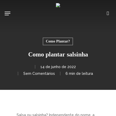
Pular
para
Menu
pro
o
conteúdo
principal
Como Plantar?
Como plantar salsinha
14 de junho de 2022
Sem Comentários
6 min de leitura
Salsa ou salsinha? Independente do nome, a