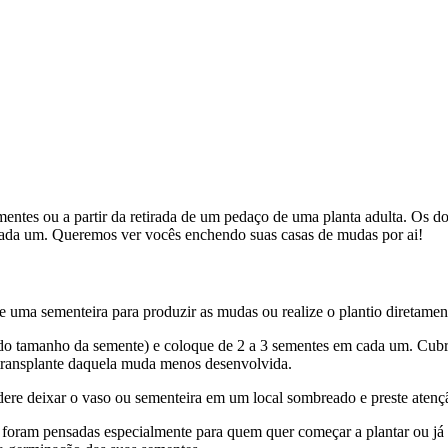
ntes ou a partir da retirada de um pedaço de uma planta adulta. Os doi
 cada um. Queremos ver vocês enchendo suas casas de mudas por ai!
e uma sementeira para produzir as mudas ou realize o plantio diretament
o do tamanho da semente) e coloque de 2 a 3 sementes em cada um. Cubr
transplante daquela muda menos desenvolvida.
dere deixar o vaso ou sementeira em um local sombreado e preste atenç
s foram pensadas especialmente para quem quer começar a plantar ou já p