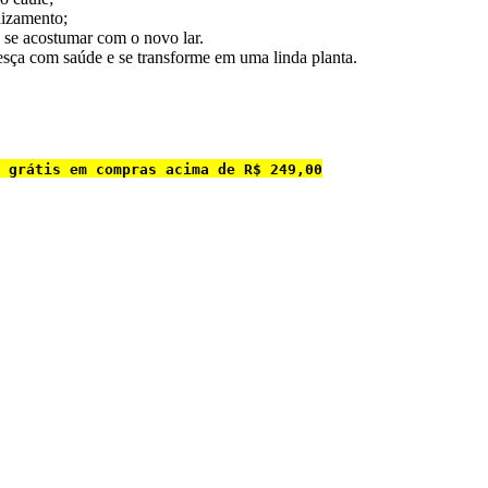
aizamento;
 se acostumar com o novo lar.
esça com saúde e se transforme em uma linda planta.
 grátis em compras acima de R$ 249,00