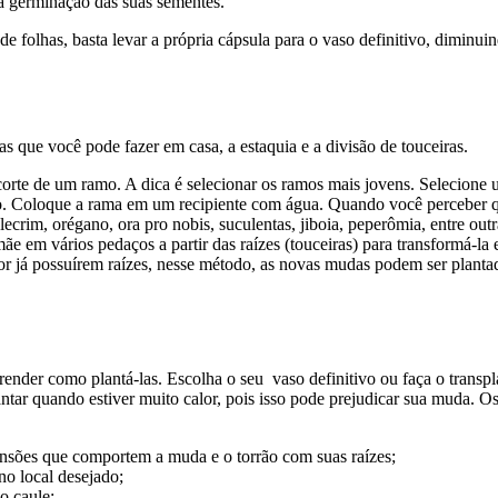
ara germinação das suas sementes.
de folhas, basta levar a própria cápsula para o vaso definitivo, dimin
s que você pode fazer em casa, a estaquia e a divisão de touceiras.
 corte de um ramo. A dica é selecionar os ramos mais jovens. Selecione 
lo. Coloque a rama em um recipiente com água. Quando você perceber que
crim, orégano, ora pro nobis, suculentas, jiboia, peperômia, entre out
mãe em vários pedaços a partir das raízes (touceiras) para transformá-l
s. Por já possuírem raízes, nesse método, as novas mudas podem ser plant
render como plantá-las. Escolha o seu vaso definitivo ou faça o transp
plantar quando estiver muito calor, pois isso pode prejudicar sua muda.
sões que comportem a muda e o torrão com suas raízes;
no local desejado;
o caule;