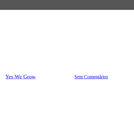
Como Plantar?
Como fazer mudas de plantas?
or
Yes We Grow
13 de junho de 2022
Sem Comentários
4 min de leitu