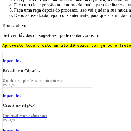
Faça uma leve pressão no entorno da muda, para facilitar o enr
Faça uma rega depois do processo, isso vai ajudar a sua muda a
Depois disso basta regar constantemente, para que sua muda cr
Bom Cultivo!
Se tiver dúvidas ou sugestões, pode contar conosco!
Aproveite todo o site em até 10 vezes sem juros e frete
Ir para loja
Bokashi em Cápsulas
Um adubo simples de usar e muito eficiente
R$ 39,90
Ir para loja
Vaso Autoirrigável
Feito em alumínio e várias cores
R$ 71,91
Ir para loja