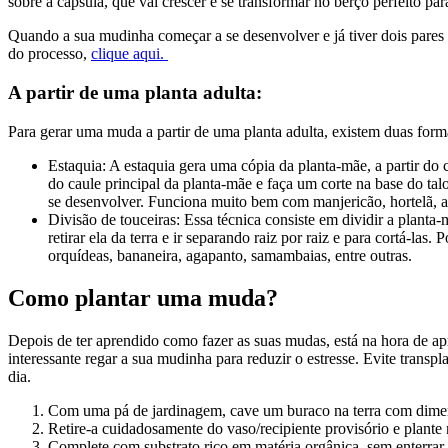
sobre a cápsula, que vai crescer e se transformar no berço perfeito p
Quando a sua mudinha começar a se desenvolver e já tiver dois pares 
do processo,
clique aqui.
A partir de uma planta adulta:
Para gerar uma muda a partir de uma planta adulta, existem duas forma
Estaquia: A estaquia gera uma cópia da planta-mãe, a partir do
do caule principal da planta-mãe e faça um corte na base do ta
se desenvolver. Funciona muito bem com manjericão, hortelã, ale
Divisão de touceiras: Essa técnica consiste em dividir a planta-
retirar ela da terra e ir separando raiz por raiz e para cortá-la
orquídeas, bananeira, agapanto, samambaias, entre outras.
Como plantar uma muda?
Depois de ter aprendido como fazer as suas mudas, está na hora de ap
interessante regar a sua mudinha para reduzir o estresse. Evite trans
dia.
Com uma pá de jardinagem, cave um buraco na terra com dimen
Retire-a cuidadosamente do vaso/recipiente provisório e plante 
Complete com substrato rico em matéria orgânica, sem enterrar 