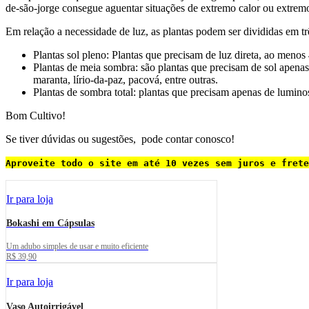
de-são-jorge consegue aguentar situações de extremo calor ou extremo 
Em relação a necessidade de luz, as plantas podem ser divididas em tr
Plantas sol pleno: Plantas que precisam de luz direta, ao menos 
Plantas de meia sombra: são plantas que precisam de sol apena
maranta, lírio-da-paz, pacová, entre outras.
Plantas de sombra total: plantas que precisam apenas de lumino
Bom Cultivo!
Se tiver dúvidas ou sugestões, pode contar conosco!
Aproveite todo o site em até 10 vezes sem juros e frete
Ir para loja
Bokashi em Cápsulas
Um adubo simples de usar e muito eficiente
R$ 39,90
Ir para loja
Vaso Autoirrigável