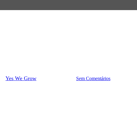
Conexão com a Natureza
scolher o local ideal para cada 
or
Yes We Grow
13 de junho de 2022
Sem Comentários
3 min de leitu