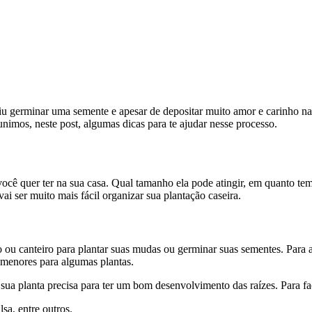
iu germinar uma semente e apesar de depositar muito amor e carinho na
reunimos, neste post, algumas dicas para te ajudar nesse processo.
você quer ter na sua casa. Qual tamanho ela pode atingir, em quanto temp
ai ser muito mais fácil organizar sua plantação caseira.
o ou canteiro para plantar suas mudas ou germinar suas sementes. Para
menores para algumas plantas.
 sua planta precisa para ter um bom desenvolvimento das raízes. Para f
sa, entre outros.