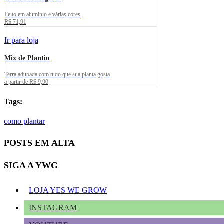
Feito em alumínio e várias cores
R$ 71,91
Ir para loja
Mix de Plantio
Terra adubada com tudo que sua planta gosta
a partir de R$ 9,90
Tags:
como plantar
POSTS EM ALTA
SIGA A YWG
LOJA YES WE GROW
INSTAGRAM