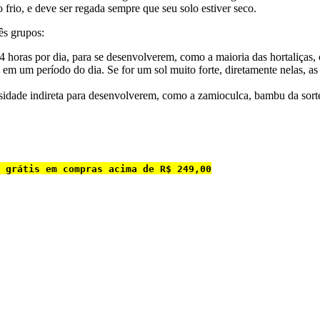
frio, e deve ser regada sempre que seu solo estiver seco.
ês grupos:
4 horas por dia, para se desenvolverem, como a maioria das hortaliças, 
s em um período do dia. Se for um sol muito forte, diretamente nelas, 
sidade indireta para desenvolverem, como a zamioculca, bambu da sorte
 grátis em compras acima de R$ 249,00