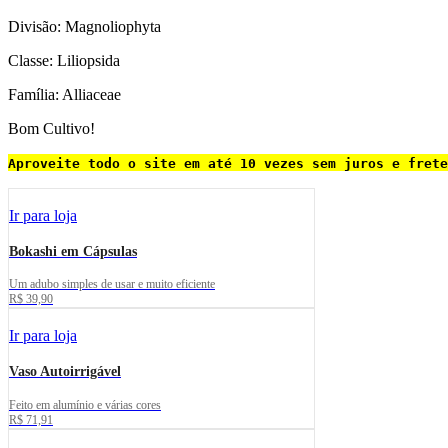
Divisão: Magnoliophyta
Classe: Liliopsida
Família: Alliaceae
Bom Cultivo!
Aproveite todo o site em até 10 vezes sem juros e frete
Ir para loja
Bokashi em Cápsulas
Um adubo simples de usar e muito eficiente
R$ 39,90
Ir para loja
Vaso Autoirrigável
Feito em alumínio e várias cores
R$ 71,91