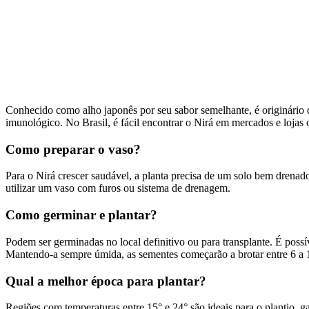
Conhecido como alho japonês por seu sabor semelhante, é originário 
imunológico. No Brasil, é fácil encontrar o Nirá em mercados e lojas o
Como preparar o vaso?
Para o Nirá crescer saudável, a planta precisa de um solo bem drenad
utilizar um vaso com furos ou sistema de drenagem.
Como germinar e plantar?
Podem ser germinadas no local definitivo ou para transplante. É poss
Mantendo-a sempre úmida, as sementes começarão a brotar entre 6 a 
Qual a melhor época para plantar?
Regiões com temperaturas entre 15° e 24° são ideais para o plantio, 