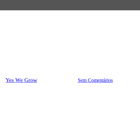
Como Plantar?
Guia de Cultivo Completo: Nirá
or
Yes We Grow
14 de junho de 2022
Sem Comentários
5 min de leitu