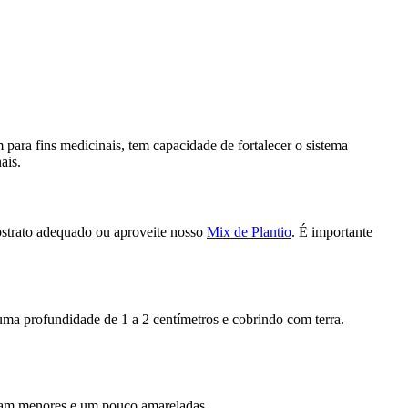
ara fins medicinais, tem capacidade de fortalecer o sistema
ais.
ubstrato adequado ou aproveite nosso
Mix de Plantio
. É importante
uma profundidade de 1 a 2 centímetros e cobrindo com terra.
ficam menores e um pouco amareladas.