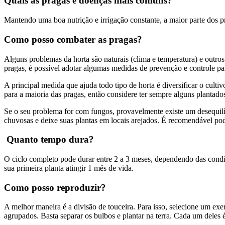
Quais as pragas e doenças mais comuns?
Mantendo uma boa nutrição e irrigação constante, a maior parte dos pr
Como posso combater as pragas?
Alguns problemas da horta são naturais (clima e temperatura) e outros s
pragas, é possível adotar algumas medidas de prevenção e controle pa
A principal medida que ajuda todo tipo de horta é diversificar o cultiv
para a maioria das pragas, então considere ter sempre alguns plantado
Se o seu problema for com fungos, provavelmente existe um desequilí
chuvosas e deixe suas plantas em locais arejados. É recomendável pod
Quanto tempo dura?
O ciclo completo pode durar entre 2 a 3 meses, dependendo das condi
sua primeira planta atingir 1 mês de vida.
Como posso reproduzir?
A melhor maneira é a divisão de touceira. Para isso, selecione um ex
agrupados. Basta separar os bulbos e plantar na terra. Cada um dele