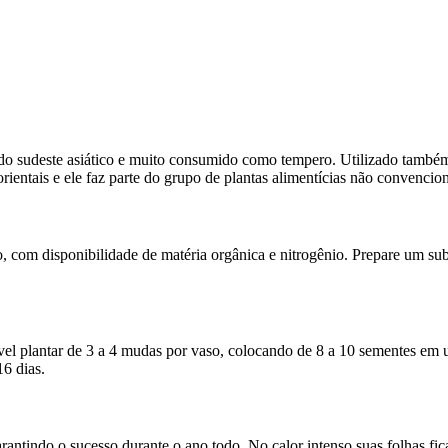
do sudeste asiático e muito consumido como tempero. Utilizado também p
rientais e ele faz parte do grupo de plantas alimentícias não convencion
o, com disponibilidade de matéria orgânica e nitrogênio. Prepare um s
ível plantar de 3 a 4 mudas por vaso, colocando de 8 a 10 sementes em 
16 dias.
garantindo o sucesso durante o ano todo. No calor intenso suas folhas 