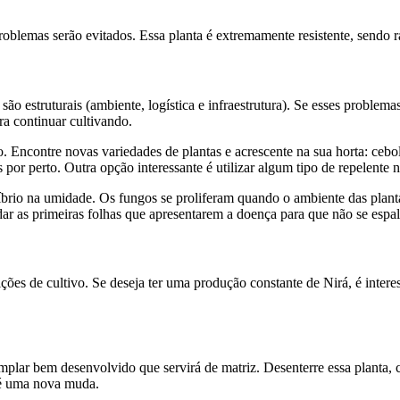
oblemas serão evitados. Essa planta é extremamente resistente, sendo r
ão estruturais (ambiente, logística e infraestrutura). Se esses problema
ra continuar cultivando.
o. Encontre novas variedades de plantas e acrescente na sua horta: cebola
s por perto. Outra opção interessante é utilizar algum tipo de repelente
brio na umidade. Os fungos se proliferam quando o ambiente das planta
ar as primeiras folhas que apresentarem a doença para que não se espal
ções de cultivo. Se deseja ter uma produção constante de Nirá, é int
emplar bem desenvolvido que servirá de matriz. Desenterre essa planta
s é uma nova muda.