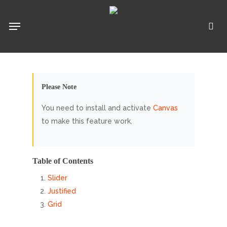
Pular
para
Menu
pro
o
conteúdo
principal
Please Note
You need to install and activate
Canvas
to make this feature work.
Table of Contents
Slider
Justified
Grid