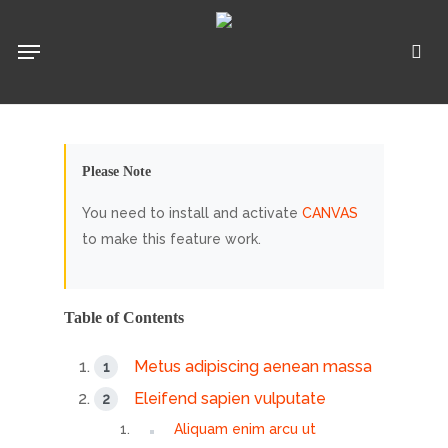
Pular
para
Menu
pro
o
conteúdo
principal
Please Note
You need to install and activate
CANVAS
to make this feature work.
Table of Contents
Metus adipiscing aenean massa
Eleifend sapien vulputate
Aliquam enim arcu ut