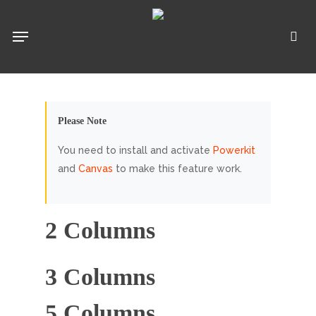
Pular
para
Menu
pro
o
conteúdo
principal
Please Note
You need to install and activate
Powerkit
and
Canvas
to make this feature work.
2 Columns
3 Columns
5 Columns